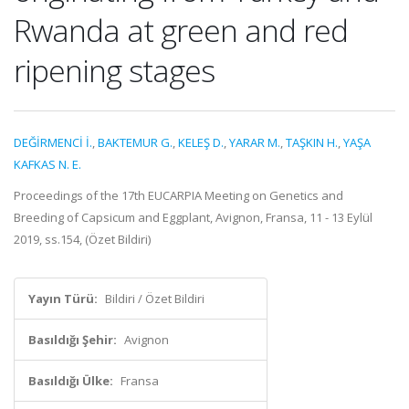
Rwanda at green and red
ripening stages
DEĞİRMENCİ İ.
,
BAKTEMUR G.
,
KELEŞ D.
,
YARAR M.
,
TAŞKIN H.
,
YAŞA
KAFKAS N. E.
Proceedings of the 17th EUCARPIA Meeting on Genetics and
Breeding of Capsicum and Eggplant, Avignon, Fransa, 11 - 13 Eylül
2019, ss.154, (Özet Bildiri)
Yayın Türü:
Bildiri / Özet Bildiri
Basıldığı Şehir:
Avignon
Basıldığı Ülke:
Fransa