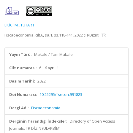
EKİCİ M.
,
TUTAR F.
Fiscaoeconomia, cilt.6, sa.1, ss.118-141, 2022 (TRDizin)
Yayın Türü:
Makale / Tam Makale
Cilt numarası:
6
Sayı:
1
Basım Tarihi:
2022
Doi Numarası:
10.25295/fsecon.991823
Dergi Adı:
Fiscaoeconomia
Derginin Tarandığı İndeksler:
Directory of Open Access
Journals, TR DİZİN (ULAKBİM)