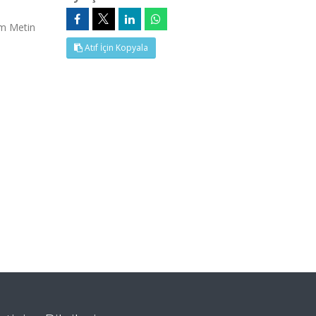
am Metin
Atıf İçin Kopyala