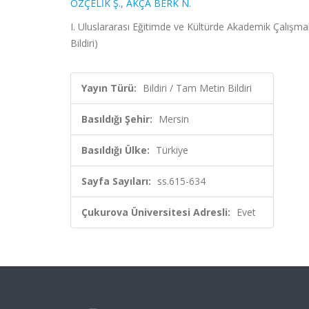
ÖZÇELİK Ş.
,
AKÇA BERK N.
I. Uluslararası Eğitimde ve Kültürde Akademik Çalışm
Bildiri)
Yayın Türü:
Bildiri / Tam Metin Bildiri
Basıldığı Şehir:
Mersin
Basıldığı Ülke:
Türkiye
Sayfa Sayıları:
ss.615-634
Çukurova Üniversitesi Adresli:
Evet