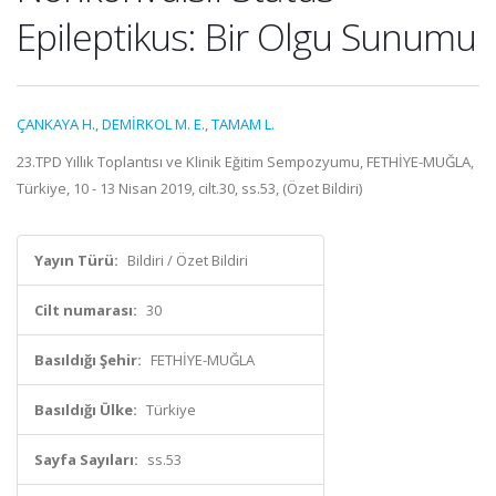
Epileptikus: Bir Olgu Sunumu
ÇANKAYA H.
,
DEMİRKOL M. E.
,
TAMAM L.
23.TPD Yıllık Toplantısı ve Klinik Eğitim Sempozyumu, FETHİYE-MUĞLA,
Türkiye, 10 - 13 Nisan 2019, cilt.30, ss.53, (Özet Bildiri)
Yayın Türü:
Bildiri / Özet Bildiri
Cilt numarası:
30
Basıldığı Şehir:
FETHİYE-MUĞLA
Basıldığı Ülke:
Türkiye
Sayfa Sayıları:
ss.53