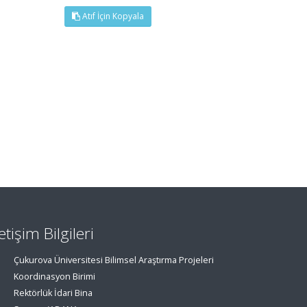
Atıf İçin Kopyala
letişim Bilgileri
Çukurova Üniversitesi Bilimsel Araştırma Projeleri
Koordinasyon Birimi
Rektörlük İdari Bina