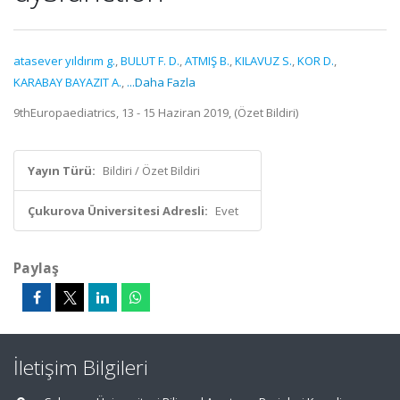
atasever yıldırım g.
,
BULUT F. D.
,
ATMIŞ B.
,
KILAVUZ S.
,
KOR D.
,
KARABAY BAYAZIT A.
,
...Daha Fazla
9thEuropaediatrics, 13 - 15 Haziran 2019, (Özet Bildiri)
Yayın Türü:
Bildiri / Özet Bildiri
Çukurova Üniversitesi Adresli:
Evet
Paylaş
İletişim Bilgileri