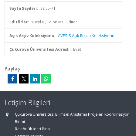
Sayfa Sayıları:
ss.55-71
Editörler:
Yücel B., Tolon MT., Editör
Açık Arşiv Koleksiyonu:
AVESİS Açık Erişim Koleksiyonu
Çukurova Üniversitesi Adresli:
Evet
Paylaş
İletişim Bilgileri
Çukurova Üniversitesi Bilimsel Araştırma Projeleri Koordinasyon
Birimi
Rektörlük İdari Bina