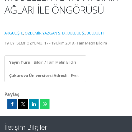
AĞLARI İLE ÖNGÖRÜSÜ
AKGÜL Ş. I.
,
ÖZDEMİR YAZGAN S. D.
,
BÜLBÜL Ş.
,
BÜLBÜL H.
19. EYİ SEMPOZYUMU, 17 - 19 Ekim 2018, (Tam Metin Bildiri)
Yayın Türü:
Bildiri / Tam Metin Bildiri
Çukurova Üniversitesi Adresli:
Evet
Paylaş
İletişim Bilgileri