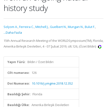
history study
Solyom A.
,
Ferreira C.
,
Mitchell J.
,
Guelbert N.
,
Mungan N.
,
Bulut F.
,
...Daha Fazla
15th Annual Research Meeting of the WORLDSymposium(TM), Florida,
Amerika Birleşik Devletleri, 4 - 07 Şubat 2019, cilt.126, (Özet Bildiri)
Yayın Türü:
Bildiri / Özet Bildiri
Cilt numarası:
126
Doi Numarası:
10.1016/j.ymgme.2018.12.352
Basıldığı Şehir:
Florida
Basıldığı Ülke:
Amerika Birleşik Devletleri