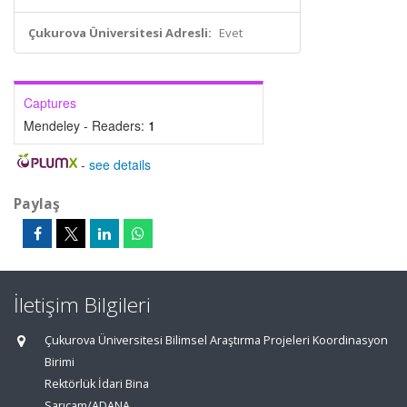
Çukurova Üniversitesi Adresli:
Evet
Captures
Mendeley - Readers:
1
-
see details
Paylaş
İletişim Bilgileri
Çukurova Üniversitesi Bilimsel Araştırma Projeleri Koordinasyon
Birimi
Rektörlük İdari Bina
Sarıçam/ADANA