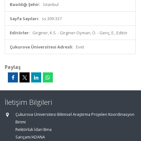
Basıldığı Şehir:
İstanbul
Sayfa Sayıları:
ss.309-337
Editörler:
Girginer, K.S. - Girginer-Oyman, Ö. - Genç, E., Editör
Çukurova Üniversitesi Adresli:
Evet
Paylaş
İletişim Bilgileri
Çukurova Üniversitesi Bilimsel Araştırma Projeleri Koordinasyon
Birimi
Rektörlük İdari Bina
Sarıçam/ADANA