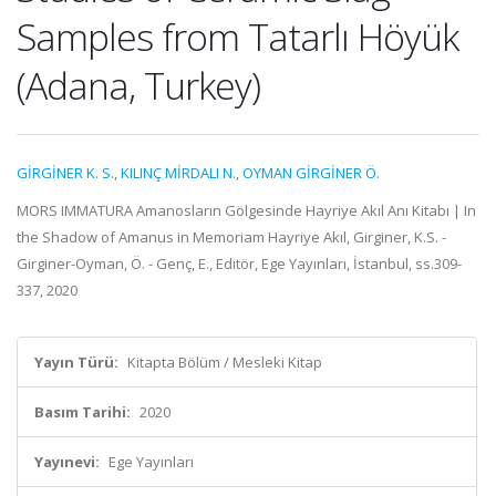
Samples from Tatarlı Höyük
(Adana, Turkey)
GİRGİNER K. S.
,
KILINÇ MİRDALI N.
,
OYMAN GİRGİNER Ö.
MORS IMMATURA Amanosların Gölgesinde Hayriye Akıl Anı Kitabı | In
the Shadow of Amanus in Memoriam Hayriye Akıl, Girginer, K.S. -
Girginer-Oyman, Ö. - Genç, E., Editör, Ege Yayınları, İstanbul, ss.309-
337, 2020
Yayın Türü:
Kitapta Bölüm / Mesleki Kitap
Basım Tarihi:
2020
Yayınevi:
Ege Yayınları