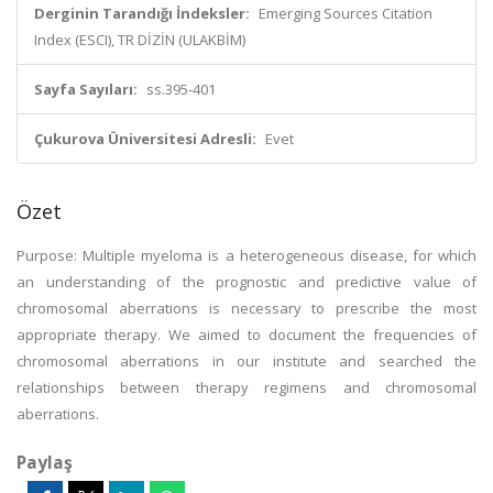
Derginin Tarandığı İndeksler:
Emerging Sources Citation
Index (ESCI), TR DİZİN (ULAKBİM)
Sayfa Sayıları:
ss.395-401
Çukurova Üniversitesi Adresli:
Evet
Özet
Purpose: Multiple myeloma is a heterogeneous disease, for which
an understanding of the prognostic and predictive value of
chromosomal aberrations is necessary to prescribe the most
appropriate therapy. We aimed to document the frequencies of
chromosomal aberrations in our institute and searched the
relationships between therapy regimens and chromosomal
aberrations.
Paylaş