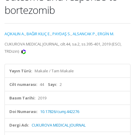
bortezomib
AÇIKALIN A.
,
BAĞIR KILIÇ E.
,
PAYDAŞ S.
,
ALSANCAK P.
,
ERGİN M.
CUKUROVA MEDICAL JOURNAL, cilt.44, sa.2, ss.395-401, 2019 (ESCI,
TRDizin)
Yayın Türü:
Makale / Tam Makale
Cilt numarası:
44
Sayı:
2
Basım Tarihi:
2019
Doi Numarası:
10.17826/cumj.442276
Dergi Adı:
CUKUROVA MEDICAL JOURNAL