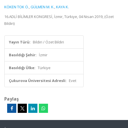
KÖKEN TOK Ö.
,
GÜLMEN M. K.
,
KAYA K.
16.ADLİ BİLİMLER KONGRESİ, İzmir, Türkiye, 04 Nisan 2019, (Özet
Bildiri)
Yayın Türü:
Bildiri / Özet Bildiri
Basıldığı Şehir:
İzmir
Basıldığı Ülke:
Türkiye
Çukurova Üniversitesi Adresli:
Evet
Paylaş