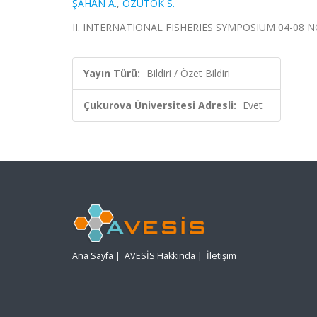
ŞAHAN A.
,
ÖZÜTOK S.
II. INTERNATIONAL FISHERIES SYMPOSIUM 04-08 NOV
Yayın Türü:
Bildiri / Özet Bildiri
Çukurova Üniversitesi Adresli:
Evet
Ana Sayfa
|
AVESİS Hakkında
|
İletişim