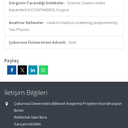
Derginin Tarandığı İndeksler:
Science Citation Index
Expanded (SCI-EXPANDED), Scopus
Anahtar Kelimeler:
Hadron-Hadron scattering (experiments),
Tau Physics
Çukurova Üniversitesi Adresli:
Evet
Paylaş
İletişim Bilgileri
Çukurova Üniversitesi Bilimsel Araştırma Projeleri Koordinasyon
Birimi
Rektörlük İdari Bina
Sarıçam/ADANA