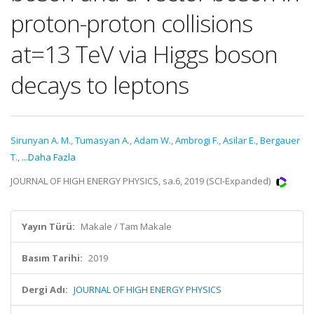
proton-proton collisions
at=13 TeV via Higgs boson
decays to leptons
Sirunyan A. M.
,
Tumasyan A.
,
Adam W.
,
Ambrogi F.
,
Asilar E.
,
Bergauer
T.
,
...Daha Fazla
JOURNAL OF HIGH ENERGY PHYSICS, sa.6, 2019 (SCI-Expanded)
Yayın Türü:
Makale / Tam Makale
Basım Tarihi:
2019
Dergi Adı:
JOURNAL OF HIGH ENERGY PHYSICS