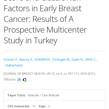
Factors in Early Breast
Cancer: Results of A
Prospective Multicenter
Study in Turkey
Ozmen V.
,
Atasoy A.
,
GÖKMEN E.
,
Ozdogan M.
,
Guler N.
,
URAS C.
,
...Daha Fazla
JOURNAL OF BREAST HEALTH, cilt.12, sa.3, ss.107-111, 2016 (ESCI,
TRDizin)
Yayın Türü:
Makale / Tam Makale
Cilt numarası:
12
Sayı:
3