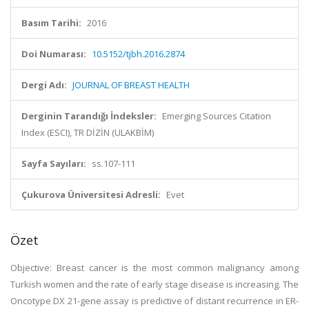
Basım Tarihi:
2016
Doi Numarası:
10.5152/tjbh.2016.2874
Dergi Adı:
JOURNAL OF BREAST HEALTH
Derginin Tarandığı İndeksler:
Emerging Sources Citation
Index (ESCI), TR DİZİN (ULAKBİM)
Sayfa Sayıları:
ss.107-111
Çukurova Üniversitesi Adresli:
Evet
Özet
Objective: Breast cancer is the most common malignancy among
Turkish women and the rate of early stage disease is increasing. The
Oncotype DX 21-gene assay is predictive of distant recurrence in ER-