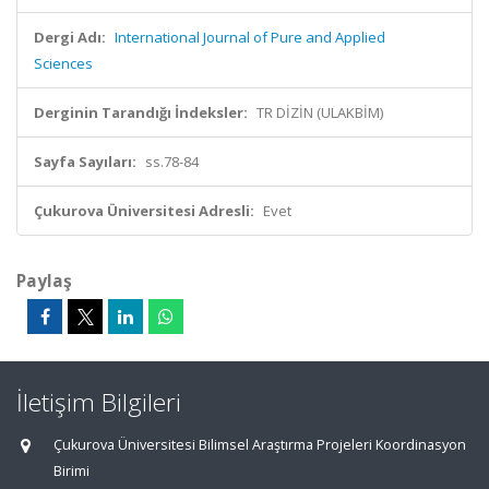
Dergi Adı:
International Journal of Pure and Applied
Sciences
Derginin Tarandığı İndeksler:
TR DİZİN (ULAKBİM)
Sayfa Sayıları:
ss.78-84
Çukurova Üniversitesi Adresli:
Evet
Paylaş
İletişim Bilgileri
Çukurova Üniversitesi Bilimsel Araştırma Projeleri Koordinasyon
Birimi