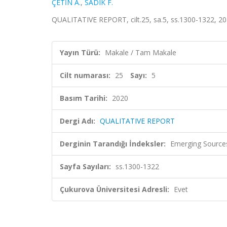
ÇETİN A.
,
SADIK F.
QUALITATIVE REPORT, cilt.25, sa.5, ss.1300-1322, 2
Yayın Türü:
Makale / Tam Makale
Cilt numarası:
25
Sayı:
5
Basım Tarihi:
2020
Dergi Adı:
QUALITATIVE REPORT
Derginin Tarandığı İndeksler:
Emerging Sources
Sayfa Sayıları:
ss.1300-1322
Çukurova Üniversitesi Adresli:
Evet