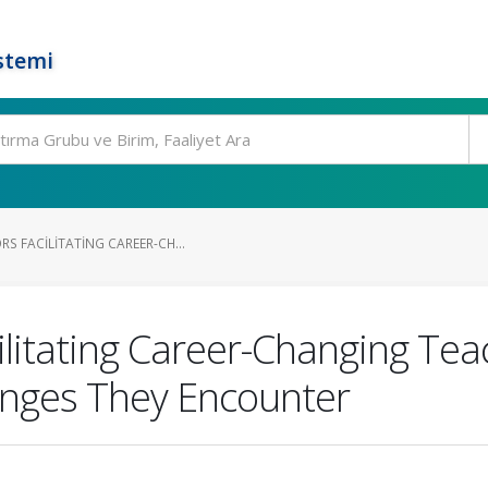
stemi
S FACILITATING CAREER-CH...
litating Career-Changing Tea
enges They Encounter