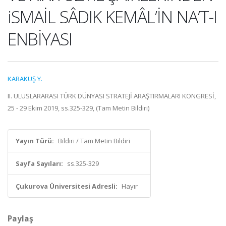
iSMAİL SÂDIK KEMÂL’İN NA’T-I
ENBİYASI
KARAKUŞ Y.
II. ULUSLARARASI TÜRK DÜNYASI STRATEJİ ARAŞTIRMALARI KONGRESİ,
25 - 29 Ekim 2019, ss.325-329, (Tam Metin Bildiri)
Yayın Türü:
Bildiri / Tam Metin Bildiri
Sayfa Sayıları:
ss.325-329
Çukurova Üniversitesi Adresli:
Hayır
Paylaş