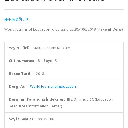
HANIMOĞLU E.
World Journal of Education, cilt.8, sa.6, ss.96-106, 2018 (Hakemli Dergi)
Yayın Türü:
Makale / Tam Makale
Cilt numarası:
8
Sayı:
6
Basım Tarihi:
2018
Dergi Adı:
World Journal of Education
Derginin Tarandığı İndeksler:
IBZ Online, ERIC (Education
Resources Information Center)
Sayfa Sayıları:
ss.96-106