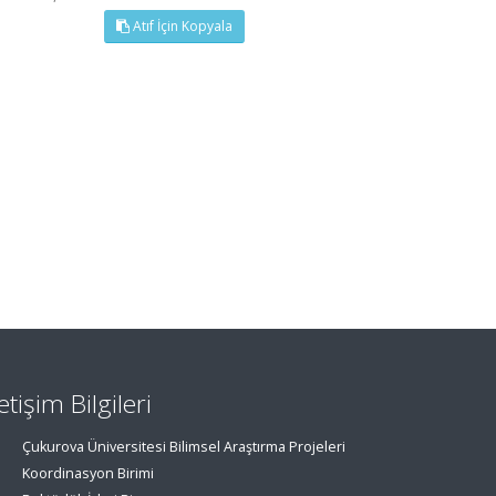
Atıf İçin Kopyala
letişim Bilgileri
Çukurova Üniversitesi Bilimsel Araştırma Projeleri
Koordinasyon Birimi