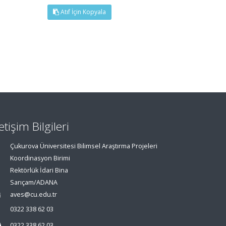
Atıf İçin Kopyala
letişim Bilgileri
Çukurova Üniversitesi Bilimsel Araştırma Projeleri
Koordinasyon Birimi
Rektörlük İdari Bina
Sarıçam/ADANA
aves@cu.edu.tr
0322 338 62 03
0322 338 62 03