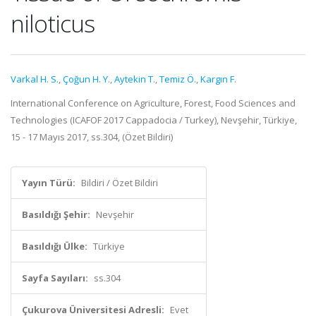
niloticus
Varkal H. S.
,
Çoğun H. Y.
,
Aytekin T.
,
Temiz Ö.
,
Kargın F.
International Conference on Agriculture, Forest, Food Sciences and
Technologies (ICAFOF 2017 Cappadocia / Turkey), Nevşehir, Türkiye,
15 - 17 Mayıs 2017, ss.304, (Özet Bildiri)
Yayın Türü:
Bildiri / Özet Bildiri
Basıldığı Şehir:
Nevşehir
Basıldığı Ülke:
Türkiye
Sayfa Sayıları:
ss.304
Çukurova Üniversitesi Adresli:
Evet