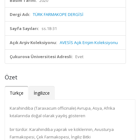
Basım Tarihi:
2020
Dergi Adı:
TÜRK FARMAKOPE DERGİSİ
Sayfa Sayıları:
ss.18-31
Açık Arşiv Koleksiyonu:
AVESİS Açık Erişim Koleksiyonu
Çukurova Üniversitesi Adresli:
Evet
Özet
Türkçe
İngilizce
Karahindiba (Taraxacum officinale) Avrupa, Asya, Afrika
kıtalarında doğal olarak yayılış gösteren
bir türdür. Karahindiba yaprak ve köklerinin, Avusturya
Farmakopesi, Çek Farmakopesi, İngiliz Bitki