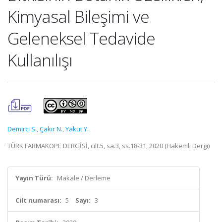
Kimyasal Bileşimi ve
Geleneksel Tedavide
Kullanılışı
Demirci S.
,
Çakır N.
,
Yakut Y.
TÜRK FARMAKOPE DERGİSİ, cilt.5, sa.3, ss.18-31, 2020 (Hakemli Dergi)
Yayın Türü:
Makale / Derleme
Cilt numarası:
5
Sayı:
3