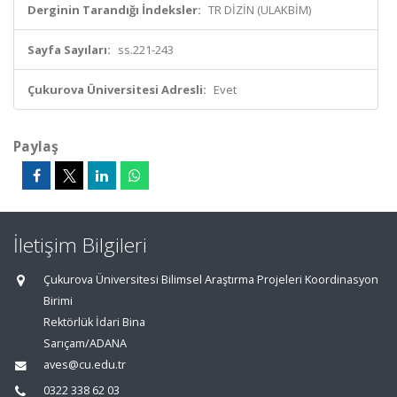
Derginin Tarandığı İndeksler:
TR DİZİN (ULAKBİM)
Sayfa Sayıları:
ss.221-243
Çukurova Üniversitesi Adresli:
Evet
Paylaş
İletişim Bilgileri
Çukurova Üniversitesi Bilimsel Araştırma Projeleri Koordinasyon
Birimi
Rektörlük İdari Bina
Sarıçam/ADANA
aves@cu.edu.tr
0322 338 62 03