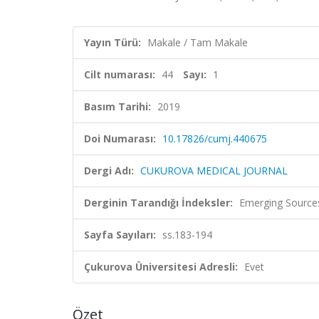
Yayın Türü:
Makale / Tam Makale
Cilt numarası:
44
Sayı:
1
Basım Tarihi:
2019
Doi Numarası:
10.17826/cumj.440675
Dergi Adı:
CUKUROVA MEDICAL JOURNAL
Derginin Tarandığı İndeksler:
Emerging Sources
Sayfa Sayıları:
ss.183-194
Çukurova Üniversitesi Adresli:
Evet
Özet