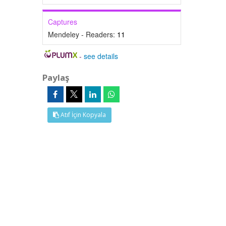
Captures
Mendeley - Readers:
11
-
see details
Paylaş
Atıf İçin Kopyala