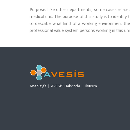
Purpose: Like other departments, some cases related-
medical unit. The purpose of this study is to identif
to describe what kind of a working environment the 
professional value system persons working in this uni
Ana Sayfa
|
AVESİS Hakkında
|
İletişim