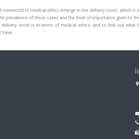
connected to medical ethics emerge in the delivery room, which is a
y the prevalence of these cases and the level of importance given to t
delivery room is in terms of medical ethics, and to find out what k
t have.
İ