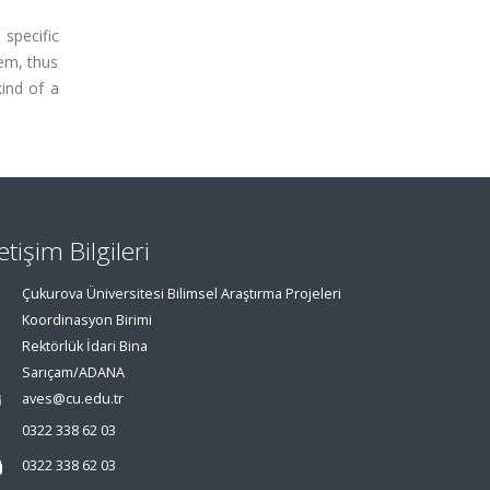
 specific
hem, thus
ind of a
letişim Bilgileri
Çukurova Üniversitesi Bilimsel Araştırma Projeleri
Koordinasyon Birimi
Rektörlük İdari Bina
Sarıçam/ADANA
aves@cu.edu.tr
0322 338 62 03
0322 338 62 03