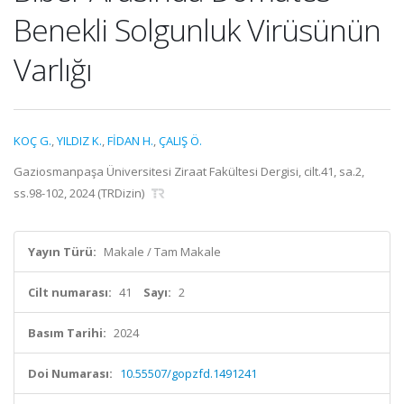
Benekli Solgunluk Virüsünün
Varlığı
KOÇ G.
,
YILDIZ K.
,
FİDAN H.
,
ÇALIŞ Ö.
Gaziosmanpaşa Üniversitesi Ziraat Fakültesi Dergisi, cilt.41, sa.2,
ss.98-102, 2024 (TRDizin)
Yayın Türü:
Makale / Tam Makale
Cilt numarası:
41
Sayı:
2
Basım Tarihi:
2024
Doi Numarası:
10.55507/gopzfd.1491241