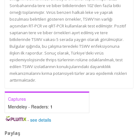
Sonbaharında tere ve biber bitkilerinden 102'den fazla bitki
örneği toplanmıştır. Virüs benzeri halkalı leke ve yaprak
bozulması belirtileri gösteren örnekler, TSWV'nin varlığı
açısından RT-PCR ve qRT-PCR kullanılarak test edilmiştir. Pozitif
saptanan tere ve biber örnekleri ayırt edilmiş ve tere
bitkilerinde TSWV vakası 5 serada yaygın olarak görülmüştür.
Bulgular ışığında, bu çalışma teredeki TSWV enfeksiyonuna
ilişkin ilk rapordur. Sonuç olarak, Türkiye'deki virüs
epidemiyolojisinde thrips türlerinin rolüne odaklanılmalı, test
edilen TSWV izolatlarının konukçularındaki dayanıklılık
mekanizmalarını kırma potansiyeli türler arası epidemik riskleri
arttırmaktadır.
Captures
Mendeley - Readers:
1
-
see details
Paylaş