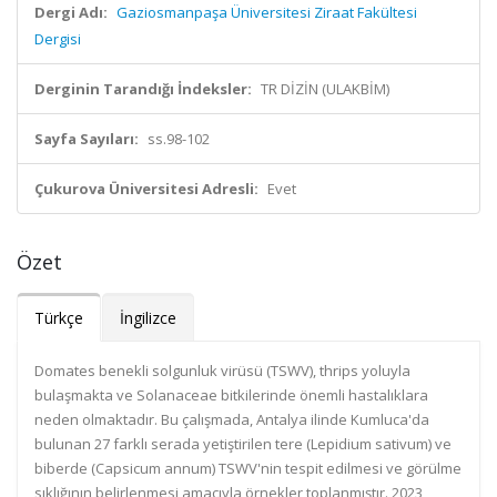
Dergi Adı:
Gaziosmanpaşa Üniversitesi Ziraat Fakültesi
Dergisi
Derginin Tarandığı İndeksler:
TR DİZİN (ULAKBİM)
Sayfa Sayıları:
ss.98-102
Çukurova Üniversitesi Adresli:
Evet
Özet
Türkçe
İngilizce
Domates benekli solgunluk virüsü (TSWV), thrips yoluyla
bulaşmakta ve Solanaceae bitkilerinde önemli hastalıklara
neden olmaktadır. Bu çalışmada, Antalya ilinde Kumluca'da
bulunan 27 farklı serada yetiştirilen tere (Lepidium sativum) ve
biberde (Capsicum annum) TSWV'nin tespit edilmesi ve görülme
sıklığının belirlenmesi amacıyla örnekler toplanmıştır. 2023