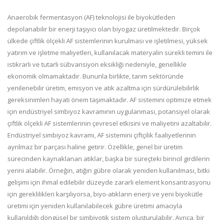
Anaerobik fermentasyon (AF) teknolojisi ile biyokütleden
depolanabilir bir enerji taşıyıcı olan biyogaz üretilmektedir. Birçok
ülkede çiftlik ölçekli AF sistemlerinin kurulması ve işletilmesi, yüksek
yatırım ve işletme maliyetleri, kullanılacak materyalin sürekli temini ile
istikrarlı ve tutarlı sübvansiyon eksikliği nedeniyle, genellikle
ekonomik olmamaktadır. Bununla birlikte, tarım sektöründe
yenilenebilir üretim, emisyon ve atık azaltma için sürdürülebilirlik
gereksinimleri hayati önem taşımaktadır. AF sistemini optimize etmek
için endüstriyel simbiyoz kavramının uygulanması, potansiyel olarak
çiftlik ölçekli AF sistemlerinin çevresel etkisini ve maliyetini azaltabilir.
Endüstriyel simbiyoz kavramı, AF sistemini çiftçilik faaliyetlerinin
ayrılmaz bir parçası haline getirir. Özellikle, genel bir üretim
sürecinden kaynaklanan atıklar, başka bir süreçteki birincil girdilerin
yerini alabilir. Örneğin, atığın gübre olarak yeniden kullanılması, bitki
gelişimi için ihmal edilebilir düzeyde zararlı element konsantrasyonu
için gereklilikleri karşılıyorsa, biyo-atıkların enerji ve yeni biyokütle
üretimi için yeniden kullanılabilecek gübre üretimi amacıyla
kullanıldığı döngüsel bir simbiyotik sistem oluşturulabilir. Ayrıca, bir