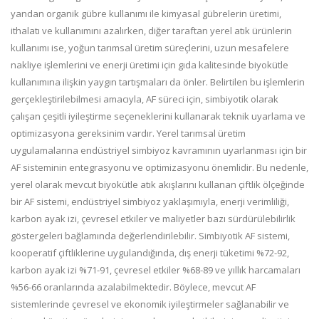
yandan organik gübre kullanımı ile kimyasal gübrelerin üretimi,
ithalatı ve kullanımını azalırken, diğer taraftan yerel atık ürünlerin
kullanımı ise, yoğun tarımsal üretim süreçlerini, uzun mesafelere
nakliye işlemlerini ve enerji üretimi için gıda kalitesinde biyokütle
kullanımına ilişkin yaygın tartışmaları da önler. Belirtilen bu işlemlerin
gerçekleştirilebilmesi amacıyla, AF süreci için, simbiyotik olarak
çalışan çeşitli iyileştirme seçeneklerini kullanarak teknik uyarlama ve
optimizasyona gereksinim vardır. Yerel tarımsal üretim
uygulamalarına endüstriyel simbiyoz kavramının uyarlanması için bir
AF sisteminin entegrasyonu ve optimizasyonu önemlidir. Bu nedenle,
yerel olarak mevcut biyokütle atık akışlarını kullanan çiftlik ölçeğinde
bir AF sistemi, endüstriyel simbiyoz yaklaşımıyla, enerji verimliliği,
karbon ayak izi, çevresel etkiler ve maliyetler bazı sürdürülebilirlik
göstergeleri bağlamında değerlendirilebilir. Simbiyotik AF sistemi,
kooperatif çiftliklerine uygulandığında, dış enerji tüketimi %72
-
92,
karbon ayak izi %71
-
91, çevresel etkiler %68
-
89 ve yıllık harcamaları
%56
-
66 oranlarında azalabilmektedir. Böylece, mevcut AF
sistemlerinde çevresel ve ekonomik iyileştirmeler sağlanabilir ve