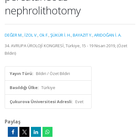
nephrolithotomy
DEĞER M.
,
İZOL V.
,
Ok F.
,
ŞÜKÜR İ. H.
,
BAYAZIT Y.
,
ARIDOĞAN İ. A.
34. AVRUPA ÜROLOJİ KONGRESİ, Türkiye, 15 - 19 Nisan 2019, (Özet
Bildiri)
Yayın Türü:
Bildiri / Özet Bildiri
Basıldığı Ülke:
Türkiye
Çukurova Üniversitesi Adresli:
Evet
Paylaş