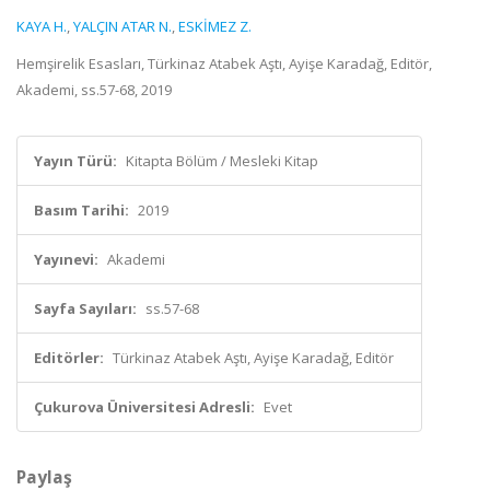
KAYA H.
,
YALÇIN ATAR N.
,
ESKİMEZ Z.
Hemşirelik Esasları, Türkinaz Atabek Aştı, Ayişe Karadağ, Editör,
Akademi, ss.57-68, 2019
Yayın Türü:
Kitapta Bölüm / Mesleki Kitap
Basım Tarihi:
2019
Yayınevi:
Akademi
Sayfa Sayıları:
ss.57-68
Editörler:
Türkinaz Atabek Aştı, Ayişe Karadağ, Editör
Çukurova Üniversitesi Adresli:
Evet
Paylaş