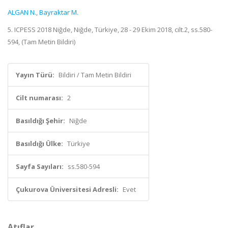
ALGAN N.
,
Bayraktar M.
5. ICPESS 2018 Niğde, Niğde, Türkiye, 28 - 29 Ekim 2018, cilt.2, ss.580-
594, (Tam Metin Bildiri)
Yayın Türü:
Bildiri / Tam Metin Bildiri
Cilt numarası:
2
Basıldığı Şehir:
Niğde
Basıldığı Ülke:
Türkiye
Sayfa Sayıları:
ss.580-594
Çukurova Üniversitesi Adresli:
Evet
Atıflar