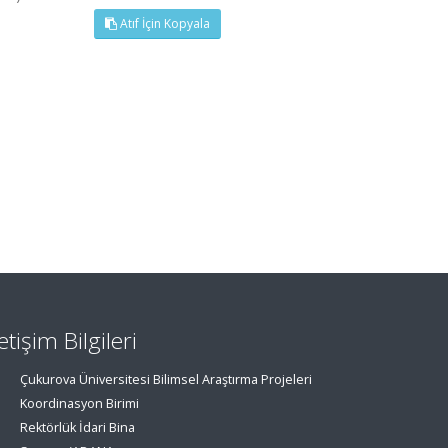
Atıf İçin Kopyala
letişim Bilgileri
Çukurova Üniversitesi Bilimsel Araştırma Projeleri
Koordinasyon Birimi
Rektörlük İdari Bina