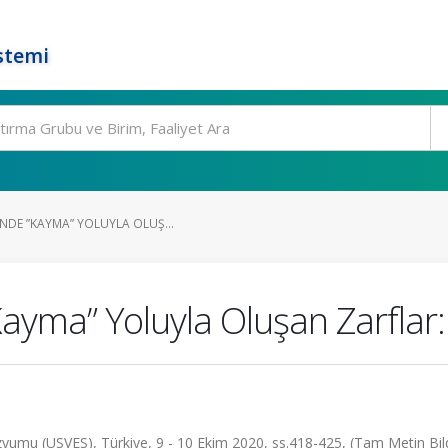
stemi
NDE ”KAYMA” YOLUYLA OLUŞ...
Kayma” Yoluyla Oluşan Zarflar
ozyumu (USVES), Türkiye, 9 - 10 Ekim 2020, ss.418-425, (Tam Metin Bild