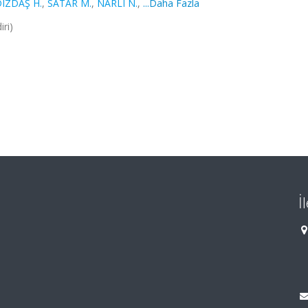
DIZDAŞ H.
,
SATAR M.
,
NARLI N.
,
...Daha Fazla
ri)
İ