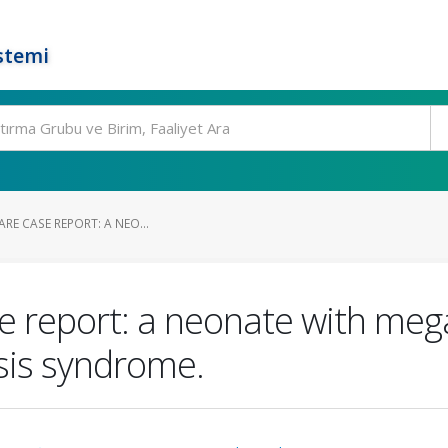
stemi
RARE CASE REPORT: A NEO...
case report: a neonate with me
lsis syndrome.