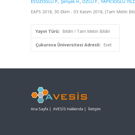
ESSIZOGLU P.
,
Şimşek H.
,
OZLU F.
,
YAPICIOĞLU YIL
EAPS 2018, 30 Ekim - 03 Kasım 2018, (Tam Metin Bildi
Yayın Türü:
Bildiri / Tam Metin Bildiri
Çukurova Üniversitesi Adresli:
Evet
Ana Sayfa
|
AVESİS Hakkında
|
İletişim