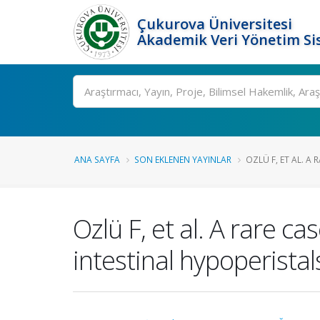
Çukurova Üniversitesi
Akademik Veri Yönetim Si
Ara
ANA SAYFA
SON EKLENEN YAYINLAR
OZLÜ F, ET AL. A 
Ozlü F, et al. A rare 
intestinal hypoperista