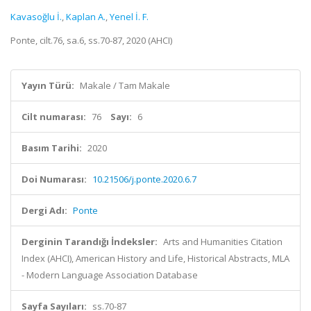
Kavasoğlu İ.
,
Kaplan A.
,
Yenel İ. F.
Ponte, cilt.76, sa.6, ss.70-87, 2020 (AHCI)
Yayın Türü:
Makale / Tam Makale
Cilt numarası:
76
Sayı:
6
Basım Tarihi:
2020
Doi Numarası:
10.21506/j.ponte.2020.6.7
Dergi Adı:
Ponte
Derginin Tarandığı İndeksler:
Arts and Humanities Citation
Index (AHCI), American History and Life, Historical Abstracts, MLA
- Modern Language Association Database
Sayfa Sayıları:
ss.70-87