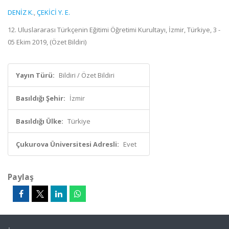
DENİZ K.
,
ÇEKİCİ Y. E.
12. Uluslararası Türkçenin Eğitimi Öğretimi Kurultayı, İzmir, Türkiye, 3 -
05 Ekim 2019, (Özet Bildiri)
Yayın Türü:
Bildiri / Özet Bildiri
Basıldığı Şehir:
İzmir
Basıldığı Ülke:
Türkiye
Çukurova Üniversitesi Adresli:
Evet
Paylaş