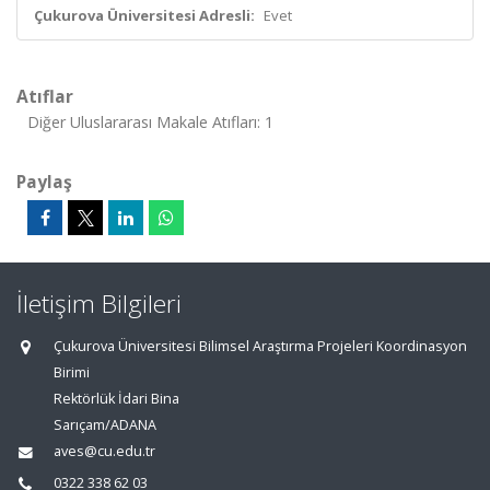
Çukurova Üniversitesi Adresli:
Evet
Atıflar
Diğer Uluslararası Makale Atıfları: 1
Paylaş
İletişim Bilgileri
Çukurova Üniversitesi Bilimsel Araştırma Projeleri Koordinasyon
Birimi
Rektörlük İdari Bina
Sarıçam/ADANA
aves@cu.edu.tr
0322 338 62 03