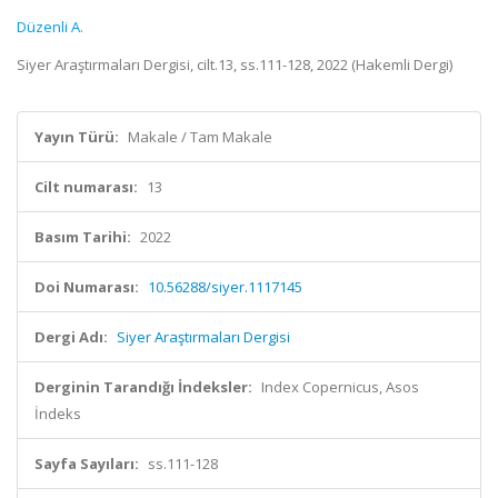
Düzenli A.
Siyer Araştırmaları Dergisi, cilt.13, ss.111-128, 2022 (Hakemli Dergi)
Yayın Türü:
Makale / Tam Makale
Cilt numarası:
13
Basım Tarihi:
2022
Doi Numarası:
10.56288/siyer.1117145
Dergi Adı:
Siyer Araştırmaları Dergisi
Derginin Tarandığı İndeksler:
Index Copernicus, Asos
İndeks
Sayfa Sayıları:
ss.111-128