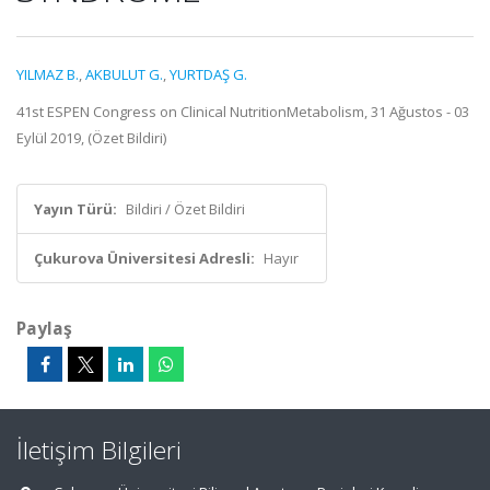
YILMAZ B.
,
AKBULUT G.
,
YURTDAŞ G.
41st ESPEN Congress on Clinical NutritionMetabolism, 31 Ağustos - 03
Eylül 2019, (Özet Bildiri)
Yayın Türü:
Bildiri / Özet Bildiri
Çukurova Üniversitesi Adresli:
Hayır
Paylaş
İletişim Bilgileri