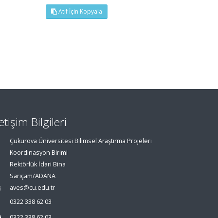
Atıf İçin Kopyala
letişim Bilgileri
Çukurova Üniversitesi Bilimsel Araştırma Projeleri
Koordinasyon Birimi
Rektörlük İdari Bina
Sarıçam/ADANA
aves@cu.edu.tr
0322 338 62 03
0322 338 62 03