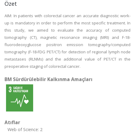
Özet
AIM: In patients with colorectal cancer an accurate diagnostic work-
up is mandatory in order to perform the most specific treatment. In
this study, we aimed to evaluate the accuracy of computed
tomography (CT), magnetic resonance imaging (MRI) and F-18-
fluorodeoxyglucose positron emission tomography/computed
tomography (F-18-FDG PET/CT) for detection of regional lymph node
metastases (RLNMs) and the additional value of PET/CT in the
preoperative staging of colorectal cancer.
BM Sürdürülebilir Kalkınma Amaçları
Atıflar
Web of Science: 2