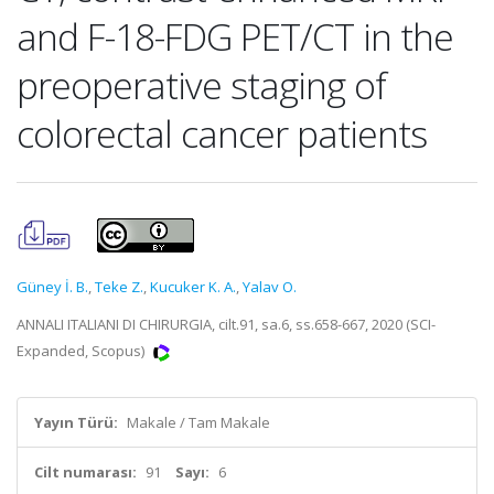
and F-18-FDG PET/CT in the
preoperative staging of
colorectal cancer patients
Güney İ. B.
,
Teke Z.
,
Kucuker K. A.
,
Yalav O.
ANNALI ITALIANI DI CHIRURGIA, cilt.91, sa.6, ss.658-667, 2020 (SCI-
Expanded, Scopus)
Yayın Türü:
Makale / Tam Makale
Cilt numarası:
91
Sayı:
6