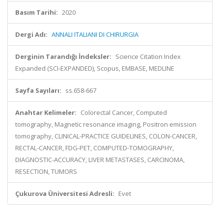
Basım Tarihi:
2020
Dergi Adı:
ANNALI ITALIANI DI CHIRURGIA
Derginin Tarandığı İndeksler:
Science Citation Index
Expanded (SCI-EXPANDED), Scopus, EMBASE, MEDLINE
Sayfa Sayıları:
ss.658-667
Anahtar Kelimeler:
Colorectal Cancer, Computed
tomography, Magnetic resonance imaging, Positron emission
tomography, CLINICAL-PRACTICE GUIDELINES, COLON-CANCER,
RECTAL-CANCER, FDG-PET, COMPUTED-TOMOGRAPHY,
DIAGNOSTIC-ACCURACY, LIVER METASTASES, CARCINOMA,
RESECTION, TUMORS
Çukurova Üniversitesi Adresli:
Evet