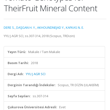
TheirFruit Mineral Content
DERE S.
,
DAŞGAN H. Y.
,
AKHOUNDNEJAD Y.
,
KAFKAS N. E.
YYU J AGR SCI, ss.307-314, 2018 (Scopus, TRDizin)
Yayın Türü:
Makale / Tam Makale
Basım Tarihi:
2018
Dergi Adı:
YYU J AGR SCI
Derginin Tarandığı İndeksler:
Scopus, TR DİZİN (ULAKBİM)
Sayfa Sayıları:
ss.307-314
Çukurova Üniversitesi Adresli:
Evet