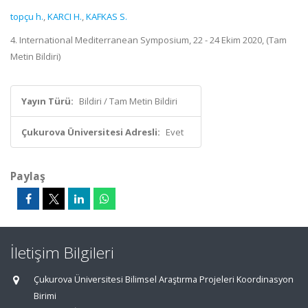
topçu h.
,
KARCI H.
,
KAFKAS S.
4. International Mediterranean Symposium, 22 - 24 Ekim 2020, (Tam
Metin Bildiri)
Yayın Türü:
Bildiri / Tam Metin Bildiri
Çukurova Üniversitesi Adresli:
Evet
Paylaş
İletişim Bilgileri
Çukurova Üniversitesi Bilimsel Araştırma Projeleri Koordinasyon
Birimi