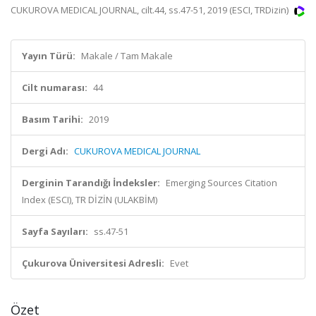
CUKUROVA MEDICAL JOURNAL, cilt.44, ss.47-51, 2019 (ESCI, TRDizin)
Yayın Türü:
Makale / Tam Makale
Cilt numarası:
44
Basım Tarihi:
2019
Dergi Adı:
CUKUROVA MEDICAL JOURNAL
Derginin Tarandığı İndeksler:
Emerging Sources Citation
Index (ESCI), TR DİZİN (ULAKBİM)
Sayfa Sayıları:
ss.47-51
Çukurova Üniversitesi Adresli:
Evet
Özet