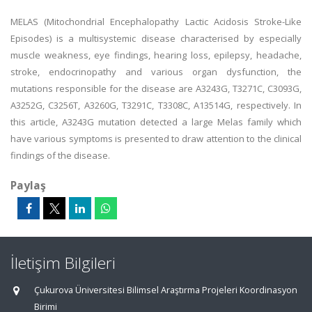
MELAS (Mitochondrial Encephalopathy Lactic Acidosis Stroke-Like
Episodes) is a multisystemic disease characterised by especially
muscle weakness, eye findings, hearing loss, epilepsy, headache,
stroke, endocrinopathy and various organ dysfunction, the
mutations responsible for the disease are A3243G, T3271C, C3093G,
A3252G, C3256T, A3260G, T3291C, T3308C, A13514G, respectively. In
this article, A3243G mutation detected a large Melas family which
have various symptoms is presented to draw attention to the clinical
findings of the disease.
Paylaş
İletişim Bilgileri
Çukurova Üniversitesi Bilimsel Araştırma Projeleri Koordinasyon
Birimi