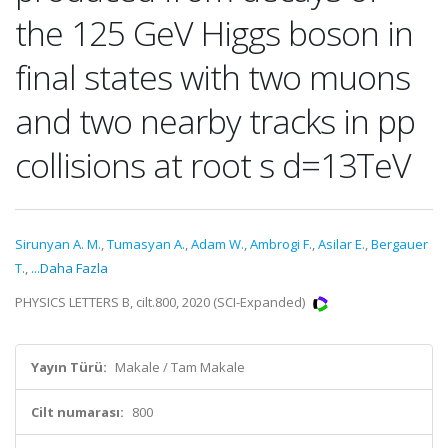
the 125 GeV Higgs boson in
final states with two muons
and two nearby tracks in pp
collisions at root s d=13TeV
Sirunyan A. M.
,
Tumasyan A.
,
Adam W.
,
Ambrogi F.
,
Asilar E.
,
Bergauer
T.
,
...Daha Fazla
PHYSICS LETTERS B, cilt.800, 2020 (SCI-Expanded)
Yayın Türü:
Makale / Tam Makale
Cilt numarası:
800