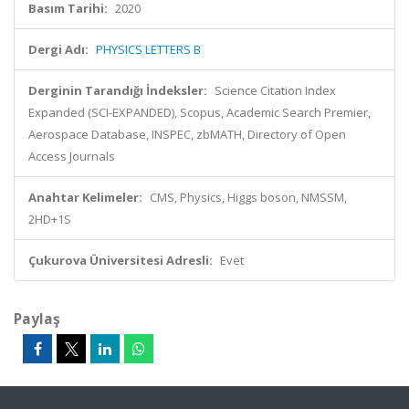
Basım Tarihi:
2020
Dergi Adı:
PHYSICS LETTERS B
Derginin Tarandığı İndeksler:
Science Citation Index
Expanded (SCI-EXPANDED), Scopus, Academic Search Premier,
Aerospace Database, INSPEC, zbMATH, Directory of Open
Access Journals
Anahtar Kelimeler:
CMS, Physics, Higgs boson, NMSSM,
2HD+1S
Çukurova Üniversitesi Adresli:
Evet
Paylaş