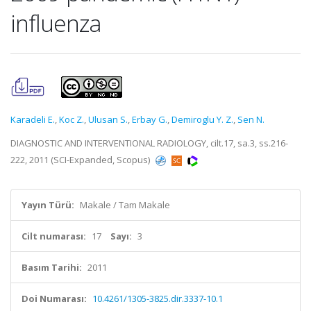
influenza
Karadeli E.
,
Koc Z.
,
Ulusan S.
,
Erbay G.
,
Demiroglu Y. Z.
,
Sen N.
DIAGNOSTIC AND INTERVENTIONAL RADIOLOGY, cilt.17, sa.3, ss.216-
222, 2011 (SCI-Expanded, Scopus)
Yayın Türü:
Makale / Tam Makale
Cilt numarası:
17
Sayı:
3
Basım Tarihi:
2011
Doi Numarası:
10.4261/1305-3825.dir.3337-10.1