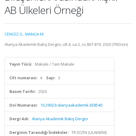
AB Ülkeleri Örneği
CENGİZ O.
,
MANGA M.
Alanya Akademik Bakış Dergisi, cilt.4, sa.3, ss.807-819, 2020 (TRDizin)
Yayın Türü:
Makale / Tam Makale
Cilt numarası:
4
Sayı:
3
Basım Tarihi:
2020
Doi Numarası:
10.29023/alanyaakademik.658540
Dergi Adı:
Alanya Akademik Bakış Dergisi
Derginin Tarandığı İndeksler:
TR DİZİN (ULAKBİM)