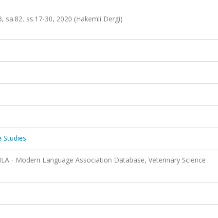
3, sa.82, ss.17-30, 2020 (Hakemli Dergi)
e Studies
LA - Modern Language Association Database, Veterinary Science