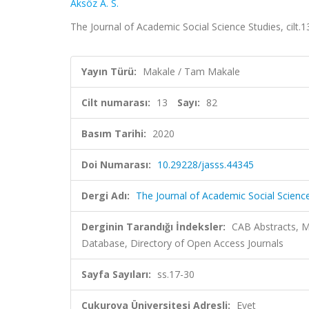
Aksöz A. S.
The Journal of Academic Social Science Studies, cilt.1
Yayın Türü:
Makale / Tam Makale
Cilt numarası:
13
Sayı:
82
Basım Tarihi:
2020
Doi Numarası:
10.29228/jasss.44345
Dergi Adı:
The Journal of Academic Social Scienc
Derginin Tarandığı İndeksler:
CAB Abstracts, M
Database, Directory of Open Access Journals
Sayfa Sayıları:
ss.17-30
Çukurova Üniversitesi Adresli:
Evet