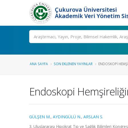
Çukurova Üniversitesi
Akademik Veri Yönetim Si
Ara
ANA SAYFA
SON EKLENEN YAYINLAR
ENDOSKOPI HEMŞIR
Endoskopi Hemşireliği
GÜLŞEN M.
,
AYDINGÜLÜ N.
,
ARSLAN S.
3. Uluslararası Hipokrat Tıp ve Sağlık Bilimleri Kongre