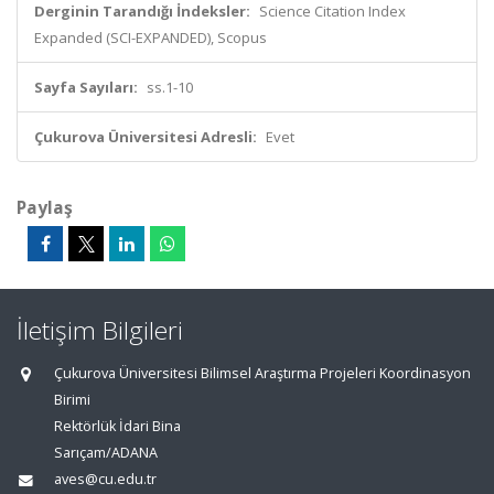
Derginin Tarandığı İndeksler:
Science Citation Index
Expanded (SCI-EXPANDED), Scopus
Sayfa Sayıları:
ss.1-10
Çukurova Üniversitesi Adresli:
Evet
Paylaş
İletişim Bilgileri
Çukurova Üniversitesi Bilimsel Araştırma Projeleri Koordinasyon
Birimi
Rektörlük İdari Bina
Sarıçam/ADANA
aves@cu.edu.tr