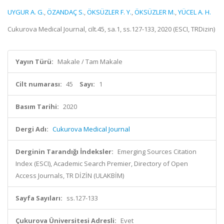
UYGUR A. G.
,
ÖZANDAÇ S.
,
ÖKSÜZLER F. Y.
,
ÖKSÜZLER M.
,
YÜCEL A. H.
Cukurova Medical Journal, cilt.45, sa.1, ss.127-133, 2020 (ESCI, TRDizin)
Yayın Türü:
Makale / Tam Makale
Cilt numarası:
45
Sayı:
1
Basım Tarihi:
2020
Dergi Adı:
Cukurova Medical Journal
Derginin Tarandığı İndeksler:
Emerging Sources Citation
Index (ESCI), Academic Search Premier, Directory of Open
Access Journals, TR DİZİN (ULAKBİM)
Sayfa Sayıları:
ss.127-133
Çukurova Üniversitesi Adresli:
Evet