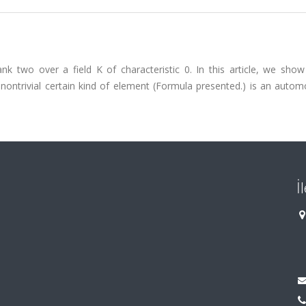
k two over a field K of characteristic 0. In this article, we show
ontrivial certain kind of element (Formula presented.) is an autom
İ