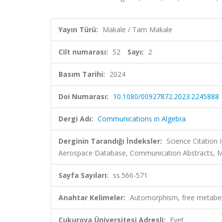
Yayın Türü:
Makale / Tam Makale
Cilt numarası:
52
Sayı:
2
Basım Tarihi:
2024
Doi Numarası:
10.1080/00927872.2023.2245888
Dergi Adı:
Communications in Algebra
Derginin Tarandığı İndeksler:
Science Citation
Aerospace Database, Communication Abstracts, Ma
Sayfa Sayıları:
ss.566-571
Anahtar Kelimeler:
Automorphism, free metabelia
Çukurova Üniversitesi Adresli:
Evet