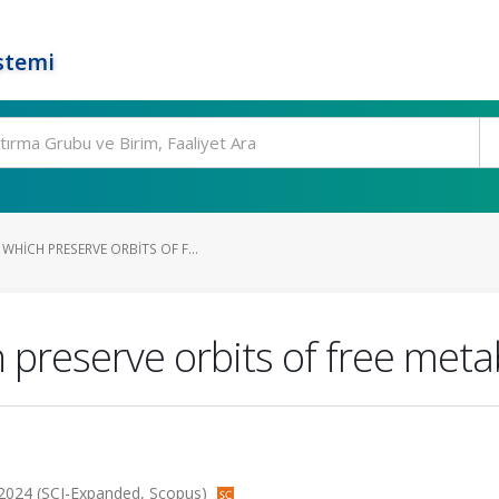
stemi
HICH PRESERVE ORBITS OF F...
reserve orbits of free metab
, 2024 (SCI-Expanded, Scopus)