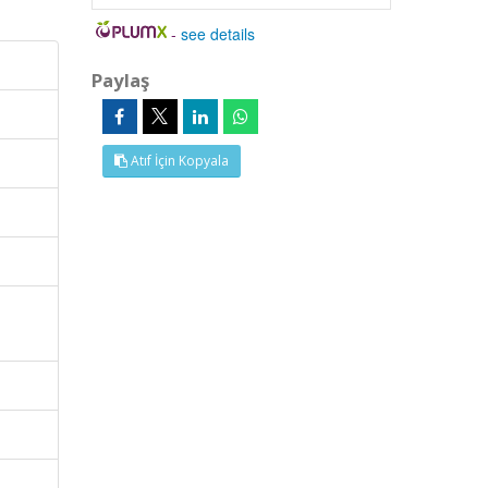
-
see details
Paylaş
Atıf İçin Kopyala