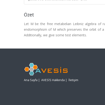
Özet
Let M be the free metabelian Leibniz algebra of ran
endomorphism of M which preserves the orbit of a n
Additionally, we give some test elements.
Ana Sayfa
|
AVESİS Hakkında
|
İletişim