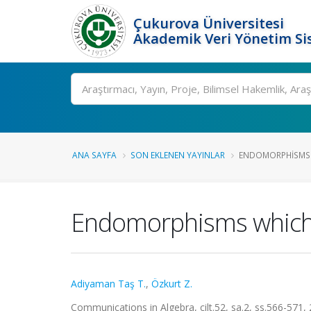
Çukurova Üniversitesi
Akademik Veri Yönetim Si
Ara
ANA SAYFA
SON EKLENEN YAYINLAR
ENDOMORPHISMS W
Endomorphisms which p
Adiyaman Taş T.
,
Özkurt Z.
Communications in Algebra, cilt.52, sa.2, ss.566-571