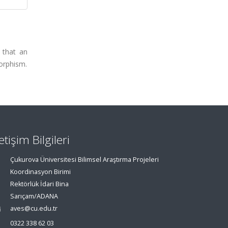
 that an
orphism.
letişim Bilgileri
Çukurova Üniversitesi Bilimsel Araştırma Projeleri
Koordinasyon Birimi
Rektörlük İdari Bina
Sarıçam/ADANA
aves@cu.edu.tr
0322 338 62 03