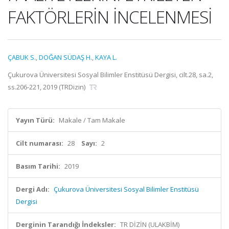
FAKTÖRLERİN İNCELENMESİ
ÇABUK S.
,
DOĞAN SÜDAŞ H.
,
KAYA L.
Çukurova Üniversitesi Sosyal Bilimler Enstitüsü Dergisi, cilt.28, sa.2,
ss.206-221, 2019 (TRDizin)
Yayın Türü:
Makale / Tam Makale
Cilt numarası:
28
Sayı:
2
Basım Tarihi:
2019
Dergi Adı:
Çukurova Üniversitesi Sosyal Bilimler Enstitüsü
Dergisi
Derginin Tarandığı İndeksler:
TR DİZİN (ULAKBİM)